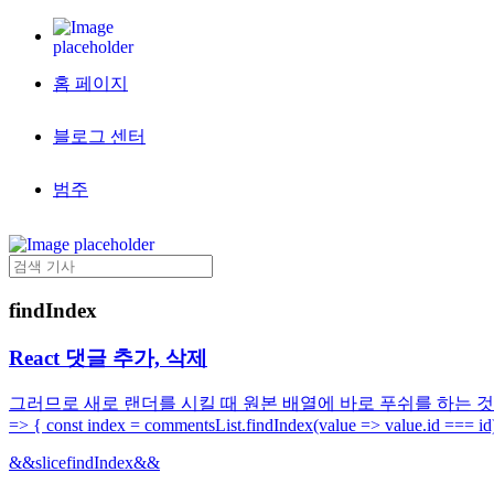
홈 페이지
블로그 센터
범주
findIndex
React 댓글 추가, 삭제
그러므로 새로 랜더를 시킬 때 원본 배열에 바로 푸쉬를 하는 것이 아닌 새
=> { const index = commentsList.findIndex(value => value.id === id
&&
slice
findIndex
&&