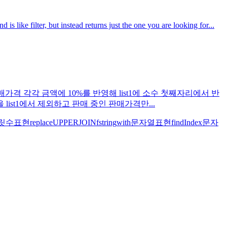
s like filter, but instead returns just the one you are looking for...
판매가격 각각 금액에 10%를 반영해 list1에 소수 첫째자리에서 반
 list1에서 제외하고 판매 중인 판매가격만...
릿수표현
replace
UPPER
JOIN
fstring
with
문자열표현
findIndex
문자