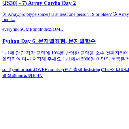
[JS30] - 7) Array Cardio Day 2
🌛 Array.prototype.some() is at least one person 19 or older? 🌛 Array.p
find t...
every
find
SOME
findIndex
SOME
Python Day 6_문자열표현, 문자열함수
list1에 담긴 각각 금액에 10%를 반영한 금액을 소수 첫째자리에
올림하여 다시 저장해 주세요. list1에서 5000원 미만의 품목은 
split()
end
format
LOWER
count
sep
표준출력
flush
strip()
가사에나타
열정렬
find심화
JOIN