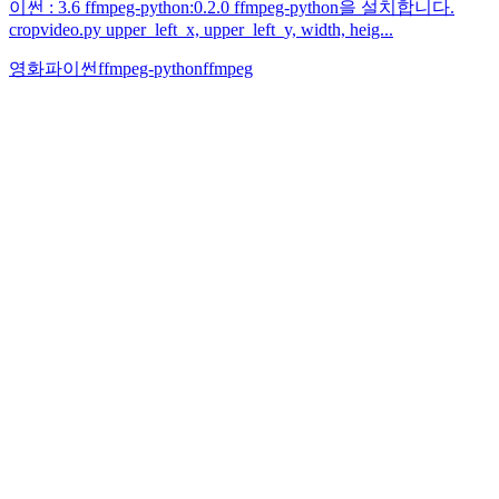
이썬 : 3.6 ffmpeg-python:0.2.0 ffmpeg-python을 설치합니다.
cropvideo.py upper_left_x, upper_left_y, width, heig...
영화
파이썬
ffmpeg-python
ffmpeg