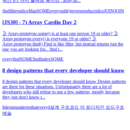
덱스 b-1 까지 출력함 특이점 : array.sp...
find
filter
splice
Map
SOME
every
split()
reverse
reduce
slice
JOIN
JOIN
[JS30] - 7) Array Cardio Day 2
🌛 Array.prototype.some() is at least one person 19 or older? 🌛
Array.prototype.every() is everyone 19 or older? 🌛
Array.prototype.find() Find is like filter, but instead returns just the
one you are looking for... find t...
every
find
SOME
findIndex
SOME
8 design patterns that every developer should know
8 design patterns that every developer should know Design patterns
are there for these situations. Unfortunately there are a lot of
developers who still refuse to use a few patterns, mostly because
they just don't know t...
8
design
patterns
that
every
d
설계 구조
코드 아 트
디자인 모드
구조
예술