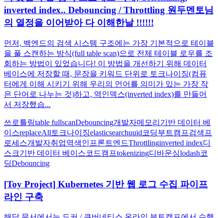
inverted index.. Debouncing / Throttling 원두멘토님
의 열정을 이어받아 다 이해한날 !!!!!!
먼저, 백엔드의 검색 시스템 구조에는 가장 기본적으로 테이블
을 풀 스캔하는 방식(full table scan)으로 전체 테이블 로우를 조
회하는 방법이 있었습니다! 이 방법을 개선하기 위해 데이터
베이스에 저장할 때, 문장을 키워드 단위로 토크나이징(컴퓨
터에게 이해 시키기 위해 우리의 언어를 의미가 있는 가장 작
은 단어로 나누는 것)하고, 역인덱스(inverted index)를 만들어
서 저장했습...
쓰로틀링
table fullscan
Debouncing
개발자
메모리기반 데이터 베
이스
replaceAll
토크나이징
elasticsearch
uuid
코딩부트캠프
검색프
로세스
개발자취업
역색인
프론트엔드
Throttling
inverted index
디
스크기반 데이터 베이스
코드캠프
tokenizing
디바운싱
lodash
코
딩
Debouncing
[Toy Project] Kubernetes 기반 웹 로그 수집 파이프
라인 구축
해당 문서에서는 도커 / 쿠버네티스 온라인 부트캠프에서 수행