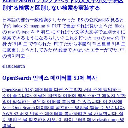
Elastic Search アルファベットの大文字小文字を区
別する検索と区別しない検索を実装する
日本語の部分一致検索をしたかった. ES の公式gaidを見ると
その index の mapping を PUT で更新すれば良いようだ. fileds
の raw の type を 키워드 にすれば 少文字大文字で区別せずに
検索できるようになるらしい? これを打つと text の raw の 中
身 が 키워드 で作られた. PUT だから本體의 텍스트를 키워드
に変更しようとしてみたが 変更できないとエラーがでた. 中
の생이라고 ...
elasticsearch
OpenSearch 인덱스 데이터를 S3에 복사
OpenSearch(OS) 데이터를 다른 스토리지 서비스에 백업하는
것이 좋습니다. 이렇게 하면 데이터에 액세스하고 예상치 못한
일이 발생하는 경우 데이터를 복원할 수 있습니다. 이 기사에
서는 OpenSearch 데이터를 덤프하는 방법을 찾을 수 있습니다.
AWS S3 버킷 인덱스 데이터를 복사하려면 을 사용합니다. 설
치 방법은 을 참조하십시오. 이 라이브러리에서 elasticdump 명
령을...