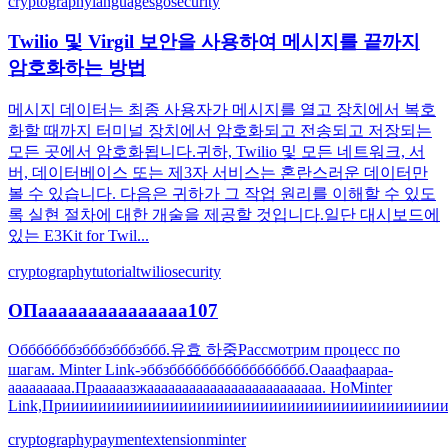
cryptography
languages
go
security
Twilio 및 Virgil 보안을 사용하여 메시지를 끝까지
암호화하는 방법
메시지 데이터는 최종 사용자가 메시지를 열고 장치에서 복호
화할 때까지 터미널 장치에서 암호화되고 전송되고 저장되는
모든 곳에서 암호화됩니다.귀하, Twilio 및 모든 네트워크, 서
버, 데이터베이스 또는 제3자 서비스는 혼란스러운 데이터만
볼 수 있습니다. 다음은 귀하가 그 작업 원리를 이해할 수 있도
록 실현 절차에 대한 개술을 제공할 것입니다.일단 대시보드에
있는 E3Kit for Twil...
cryptography
tutorial
twilio
security
ОПааааааааааааааа107
Обббббббзбббзбббзббб.유효 하중Рассмотрим процесс по
шагам. Minter Link-эббзббббббббббббббббб.Оааафаараа-
ааааааааа.Прааааазжааааааааааааааааааааааааа. НоMinter
Link,Приииииииииииииииииииииииииииииииииииииииииии
cryptography
payment
extension
minter