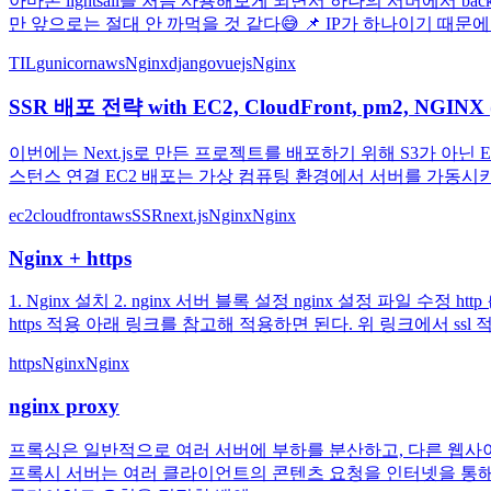
아마존 lightsail을 처음 사용해보게 되면서 하나의 서버에서 ba
만 앞으로는 절대 안 까먹을 것 같다😅 📌 IP가 하나이기 때문에
TIL
gunicorn
aws
Nginx
django
vuejs
Nginx
SSR 배포 전략 with EC2, CloudFront, pm2, NGINX 
이번에는 Next.js로 만든 프로젝트를 배포하기 위해 S3가 아닌 E
스턴스 연결 EC2 배포는 가상 컴퓨팅 환경에서 서버를 가동시키는
ec2
cloudfront
aws
SSR
next.js
Nginx
Nginx
Nginx + https
1. Nginx 설치 2. nginx 서버 블록 설정 nginx 설정 파일 수정 h
https 적용 아래 링크를 참고해 적용하면 된다. 위 링크에서 ssl 적용시 $ sudo
https
Nginx
Nginx
nginx proxy
프록싱은 일반적으로 여러 서버에 부하를 분산하고, 다른 웹사이
프록시 서버는 여러 클라이언트의 콘텐츠 요청을 인터넷을 통해