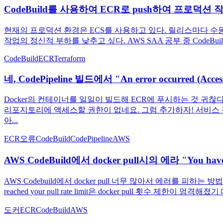
CodeBuild를 사용하여 ECR로 push하여 프로덕션
현재의 프로덕션 환경은 ECS를 사용하고 있다. 릴리스마다 수동으
작업의 정신적 부하를 낮추고 싶다. AWS SAA 공부 중 CodeBuil
CodeBuild
ECR
Terraform
네, CodePipeline 빌드에서 "An error occurred (Ac
Docker의 컨테이너를 일일이 빌드해 ECR에 푸시하는 것 귀찮다
리포지토리에 액세스할 권한이 없네요. 그럼 추가하자! 서비스 검
아...
ECR
오류
CodeBuild
CodePipeline
AWS
AWS CodeBuild에서 docker pull시의 에라 "You hav
AWS Codebuild에서 docker pull 너무 많아서 에러를 피하는 방법
reached your pull rate limit은 docker pull 횟수 제한이 엄
도커
ECR
CodeBuild
AWS