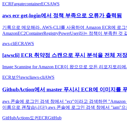
ECR
Fargate
container
ECS
AWS
aws ecr get-login에서 정책 부족으로 오류가 출력됨
기록으로 메모해라. AWS-CLI를 사용하여 Amazon ECR에 로그인
AmazonEC2ContainerRegistryPowerUser라는 정책이
aws-cli
ECR
AWS
[awscli] ECR 취약점 스캔으로 푸시 분석을 전체 저장소
Image Scanning for Amazon ECR이 왔으므로 모든 리포지토리에서
ECR
보안
awscli
aws-cli
AWS
GithubAction에서 master 푸시시 ECR에 이미지를 
aws 콘솔에 로그인 검색 창에서 "ecr"이라고 검색하면 "Amazon
이름으로 괜찮습니다!) aws 콘솔에 로그인 검색 창에서 "iam"으로 
GitHubActions
도커
ECR
GitHub