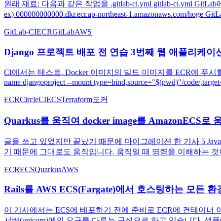
원래 재료: 다음과 같은 작업을 .gitlab-ci.yml gitlab-ci.ym
ex) 000000000000.dkr.ecr.ap-northeast-1.amazonaws.com/
GitLab-CI
ECR
GitLab
AWS
Django 프로젝트 배포 전 연습 3번째 웹 애플리케이션 및
CI에서는 테스트, Docker 이미지의 빌드 이미지를 ECR에 푸시할 때까지 실
name djangoproject --mount type=bind,source="$(pwd)"/code/,target=
ECR
CircleCI
ECS
Terraform
도커
Quarkus를 움직여 docker image를 AmazonECS
글을 쓰고 있었지만 끝났기 때문에 마이그레이션 한 기사 5 Java
기 때문에 그대로도 움직입니다. 움직일 때 명령을 이해하는 것이 중
ECR
ECS
Quarkus
AWS
Rails를 AWS ECS(Fargate)에서 호스팅하는 모든 환경 
이 기사에서는 ECS에 배포하기 전에 준비로 ECR에 컨테이너 이
서버(unicorn)에의 요구를 다루는 구성으로 하고 있습니다. 샘플에서는 배포 환